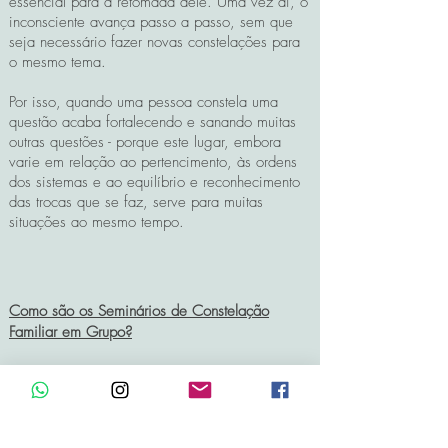
essencial para a retomada dele. Uma vez aí, o
inconsciente avança passo a passo, sem que
seja necessário fazer novas constelações para
o mesmo tema.
Por isso, quando uma pessoa constela uma
questão acaba fortalecendo e sanando muitas
outras questões - porque este lugar, embora
varie em relação ao pertencimento, às ordens
dos sistemas
e ao equilíbrio e reconhecimento
das trocas que se faz, serve para muitas
situações ao mesmo tempo.
Como são os Seminários de Constelação
Familiar em Grupo?
Seguem as compreensões de Bert e Sophie
Hellinger:
* O Seminário todo é a sua Constelação Familiar;
sem que precise constelar diretamente pelos